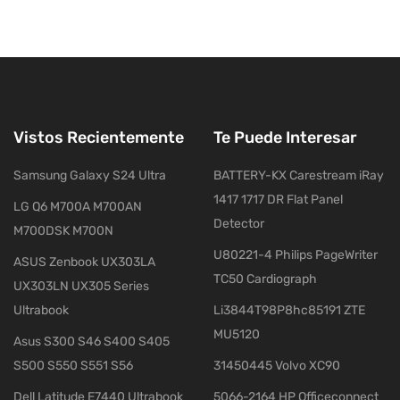
Vistos Recientemente
Te Puede Interesar
Samsung Galaxy S24 Ultra
BATTERY-KX Carestream iRay
1417 1717 DR Flat Panel
LG Q6 M700A M700AN
Detector
M700DSK M700N
U80221-4 Philips PageWriter
ASUS Zenbook UX303LA
TC50 Cardiograph
UX303LN UX305 Series
Ultrabook
Li3844T98P8hc85191 ZTE
MU5120
Asus S300 S46 S400 S405
S500 S550 S551 S56
31450445 Volvo XC90
Dell Latitude E7440 Ultrabook
5066-2164 HP Officeconnect