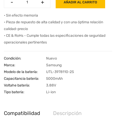
-
-
+
+
AÑADIR AL CARRITO
• Sin efecto memoria
• Pieza de repuesto de alta calidad y con una óptima relación
calidad-precio
• CE & RoHs - Cumple todas las especificaciones de seguridad
operacionales pertinentes
Condición:
Nuevo
Marca:
Samsung
Modelo de la batería:
UTL-3978110-2S
Capacitancia batería:
5000mAh
Voltahe batería:
3.88V
Tipo batería:
Li-ion
Compatibilidad
Descripción