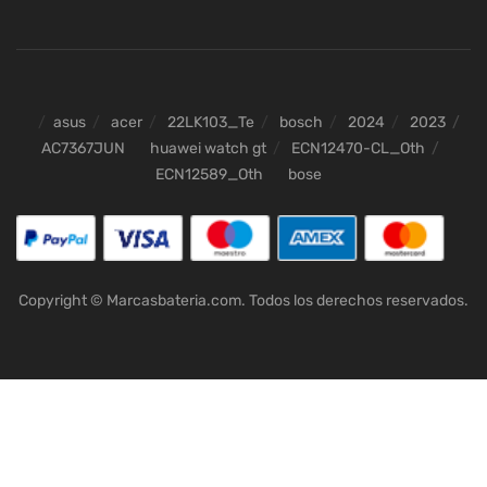
asus
acer
22LK103_Te
bosch
2024
2023
AC7367JUN
huawei watch gt
ECN12470-CL_Oth
ECN12589_Oth
bose
Copyright © Marcasbateria.com. Todos los derechos reservados.