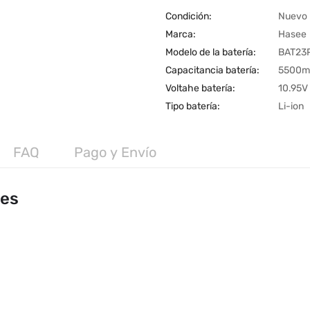
Condición:
Nuevo
Marca:
Hasee
Modelo de la batería:
BAT23
Capacitancia batería:
5500m
Voltahe batería:
10.95V
Tipo batería:
Li-ion
FAQ
Pago y Envío
les