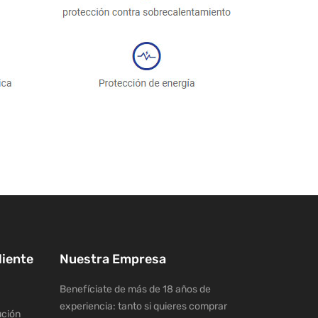
liente
Nuestra Empresa
Benefíciate de más de 18 años de
experiencia: tanto si quieres comprar
ución