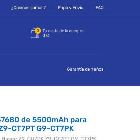
¿Quiénes somos?
Pago y Envío
FAQ
0
Tu cesta de la compra
0 €
Garantía de 1 años
37680 de 5500mAh para
Z9-CT7PT G9-CT7PK
ra Hasee Z9-CU7PK Z9-CT7PT G9-CT7PK