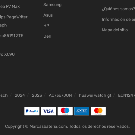
Samsung
ea P7 Max
¿Quiénes somos?
Asus
ips PageWriter
Información de e
raph
HP
Mapa del sitio
c85191 ZTE
Dell
vo XC90
osch
2024
2023
AC7367JUN
huawei watch gt
ECN124
Copyright © Marcasbateria.com. Todos los derechos reservados.