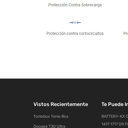
Vistos Recientemente
Te Puede I
Toniebox Tonie Box
BATTERY-KX C
1417 1717 DR F
Doogee T30 Ultra