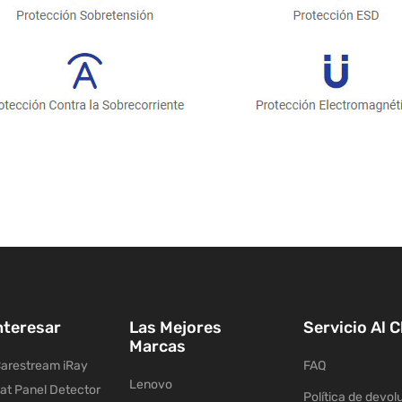
nteresar
Las Mejores
Servicio Al C
Marcas
arestream iRay
FAQ
Lenovo
lat Panel Detector
Política de devol