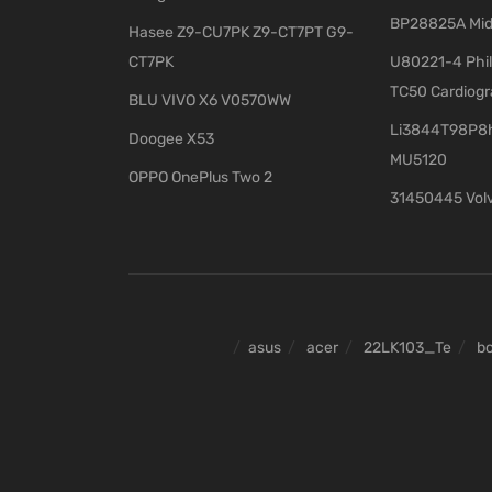
BP28825A Mid
Hasee Z9-CU7PK Z9-CT7PT G9-
CT7PK
U80221-4 Phil
TC50 Cardiog
BLU VIVO X6 V0570WW
Li3844T98P8h
Doogee X53
MU5120
OPPO OnePlus Two 2
31450445 Vol
asus
acer
22LK103_Te
b