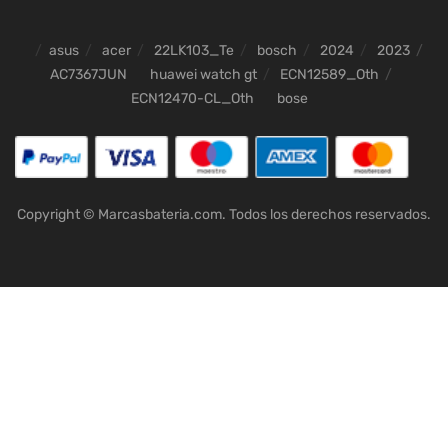
asus
acer
22LK103_Te
bosch
2024
2023
AC7367JUN
huawei watch gt
ECN12589_Oth
ECN12470-CL_Oth
bose
Copyright © Marcasbateria.com. Todos los derechos reservados.