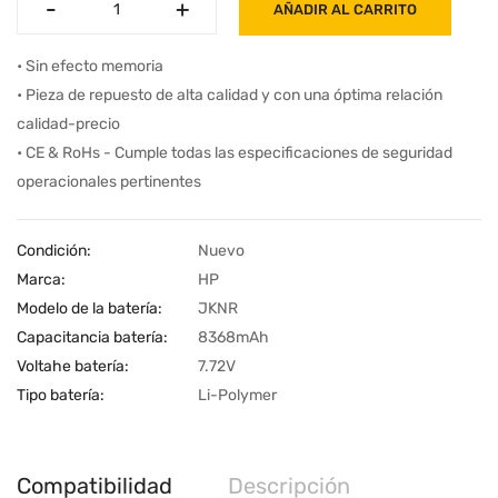
-
-
+
+
AÑADIR AL CARRITO
• Sin efecto memoria
• Pieza de repuesto de alta calidad y con una óptima relación
calidad-precio
• CE & RoHs - Cumple todas las especificaciones de seguridad
operacionales pertinentes
Condición:
Nuevo
Marca:
HP
Modelo de la batería:
JKNR
Capacitancia batería:
8368mAh
Voltahe batería:
7.72V
Tipo batería:
Li-Polymer
Compatibilidad
Descripción