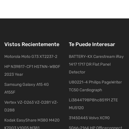
Vistos Recientemente
Te Puede Interesar
Motorola Moto G73 XT2237-2
BATTERY-KX Carestream iRay
1417 1717 DR Flat Panel
HP N39817-CF1 HSTNN-WB0F
Detector
2023 Year
U80221-4 Philips PageWriter
Samsung Galaxy A15 4G
TC50 Cardiograph
A155F
Li3844T98P8hc85191 ZTE
Vertex VZ-D263 VZ-D281 VZ-
MU5120
D288
31450445 Volvo XC90
Kodak EasyShare M380 M420
K7003 V1005 M381
5066-2164 HP Officeconnect