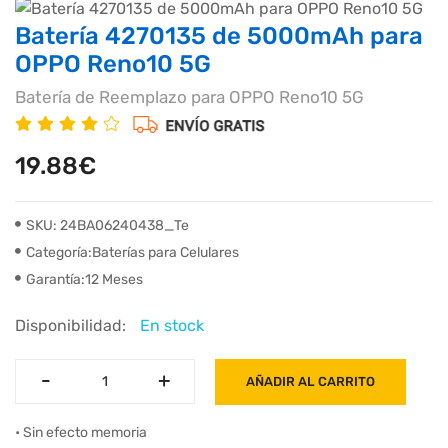
Batería 4270135 de 5000mAh para
OPPO Reno10 5G
Batería de Reemplazo para OPPO Reno10 5G
19.88€
SKU: 24BA06240438_Te
Categoría:Baterías para Celulares
Garantía:12 Meses
Disponibilidad:
En stock
-
-
+
+
AÑADIR AL CARRITO
• Sin efecto memoria