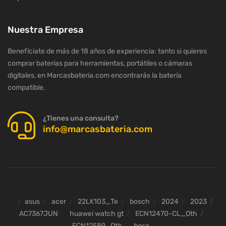
Nuestra Empresa
Benefíciate de más de 18 años de experiencia: tanto si quieres
comprar baterías para herramientas, portátiles o cámaras
digitales, en Marcasbateria.com encontrarás la batería
compatible.
¿Tienes una consulta?
info@marcasbateria.com
asus
acer
22LK103_Te
bosch
2024
2023
AC7367JUN
huawei watch gt
ECN12470-CL_Oth
ECN12589_Oth
bose