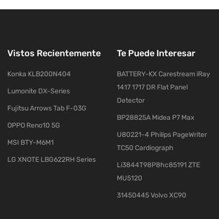
Vistos Recientemente
Te Puede Interesar
Konka KLB200N404
BATTERY-KX Carestream iRay
1417 1717 DR Flat Panel
Lumonite DX-Series
Detector
Fujitsu Arrows Tab F-03G
BP28825A Midea P7 Max
OPPO Reno10 5G
U80221-4 Philips PageWriter
MSI BTY-M6M1
TC50 Cardiograph
LG XNOTE LBG622RH Series
Li3844T98P8hc85191 ZTE
MU5120
31450445 Volvo XC90