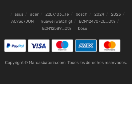
asus
acer
22LK103_Te
bosch
2024
2023
AC7367JUN
huawei watch gt
ECN12470-CL_Oth
ECN12589_Oth
bose
Copyright © Marcasbateria.com. Todos los derechos reservados.