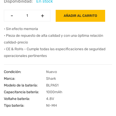
Disponibilidad:
En stock
-
-
+
+
AÑADIR AL CARRITO
• Sin efecto memoria
• Pieza de repuesto de alta calidad y con una óptima relación
calidad-precio
• CE & RoHs - Cumple todas las especificaciones de seguridad
operacionales pertinentes
Condición:
Nuevo
Marca:
Shark
Modelo de la batería:
BLPA51
Capacitancia batería:
1000mAh
Voltahe batería:
4.8V
Tipo batería:
NI-MH