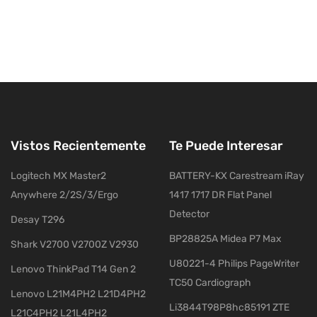
Vistos Recientemente
Te Puede Interesar
Logitech MX Master2
BATTERY-KX Carestream iRay
Anywhere 2/2S/3/Ergo
1417 1717 DR Flat Panel
Detector
Desay T296
BP28825A Midea P7 Max
Shark V2700 V2700Z V2930
U80221-4 Philips PageWriter
Lenovo ThinkPad T14 Gen 2
TC50 Cardiograph
Lenovo L21M4PH2 L21D4PH2
Li3844T98P8hc85191 ZTE
L21C4PH2 L21L4PH2