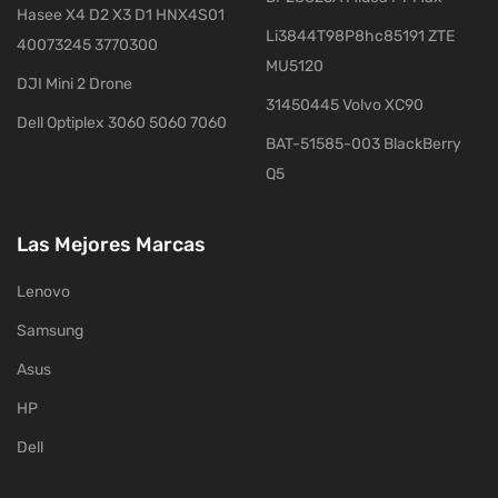
Hasee X4 D2 X3 D1 HNX4S01
Li3844T98P8hc85191 ZTE
40073245 3770300
MU5120
DJI Mini 2 Drone
31450445 Volvo XC90
Dell Optiplex 3060 5060 7060
BAT-51585-003 BlackBerry
Q5
Las Mejores Marcas
Lenovo
Samsung
Asus
HP
Dell