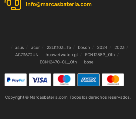
info@marcasbateria.com
asus
acer
22LK103_Te
bosch
2024
2023
AC7367JUN
huawei watch gt
ECN12589_Oth
ECN12470-CL_Oth
bose
Copyright © Marcasbateria.com. Todos los derechos reservados.