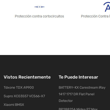
Vistos Recientemente
Te Puede Interesar
Tdxone TDX A9900
BATTERY-KX Carestream iRay
1417 1717 DR Flat Panel
Supro XC03S57 VCS66-X7
Detector
Xiaomi BM5X
BP28825A Midea P7 Max