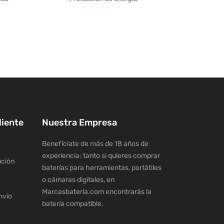
liente
Nuestra Empresa
Benefíciate de más de 18 años de
experiencia: tanto si quieres comprar
ución
baterías para herramientas, portátiles
o cámaras digitales, en
Marcasbateria.com encontrarás la
nvío
batería compatible.