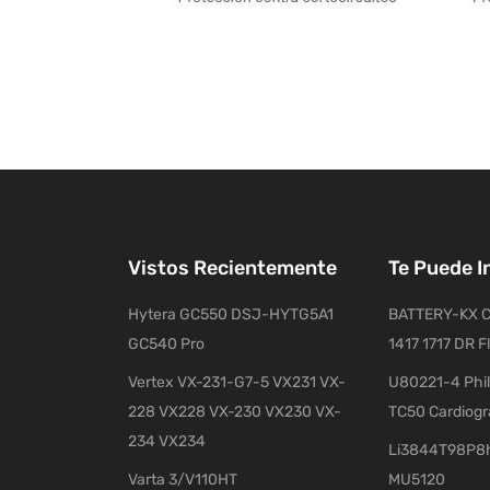
Vistos Recientemente
Te Puede I
Hytera GC550 DSJ-HYTG5A1
BATTERY-KX C
GC540 Pro
1417 1717 DR F
Vertex VX-231-G7-5 VX231 VX-
U80221-4 Phil
228 VX228 VX-230 VX230 VX-
TC50 Cardiog
234 VX234
Li3844T98P8h
Varta 3/V110HT
MU5120