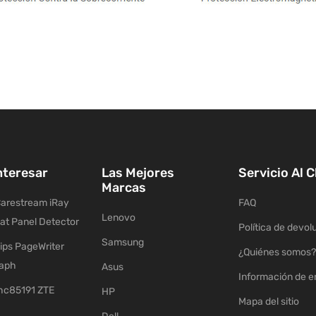
nteresar
Las Mejores
Servicio Al C
Marcas
arestream iRay
FAQ
Lenovo
lat Panel Detector
Política de devol
Samsung
ips PageWriter
¿Quiénes somos?
raph
Asus
Información de e
c85191 ZTE
HP
Mapa del sitio