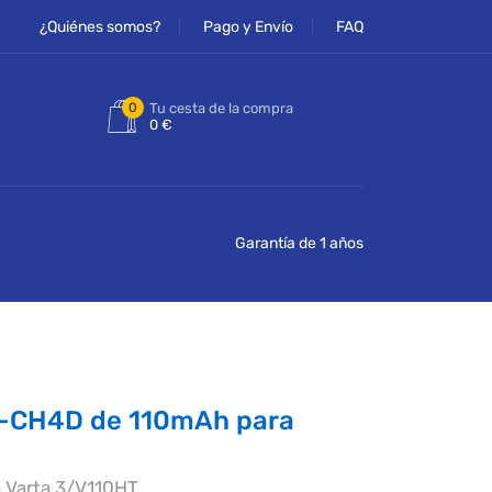
¿Quiénes somos?
Pago y Envío
FAQ
0
Tu cesta de la compra
0 €
Garantía de 1 años
P-CH4D de 110mAh para
a Varta 3/V110HT