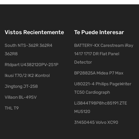
Vistos Recientemente
Te Puede Interesar
South NTS-362R 362R4
BATTERY-KX Carestream iRay
362R8
1417 1717 DR Flat Panel
Detector
Rtdpart U4382120PV-2S1P
BP28825A Midea P7 Max
Ikusi T70/2 IK2 iKontrol
U80221-4 Philips PageWriter
Jingtong JT-258
TC50 Cardiograph
Villaon BL-49SV
Li3844T98P8hc85191 ZTE
THL T9
MU5120
31450445 Volvo XC90