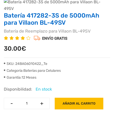
Batería 417282-3S de 5000mAh
para Villaon BL-49SV
Batería de Reemplazo para Villaon BL-49SV
30.00€
SKU: 24BA06010422_Te
Categoría:Baterías para Celulares
Garantía:12 Meses
Disponibilidad:
En stock
-
-
+
+
AÑADIR AL CARRITO