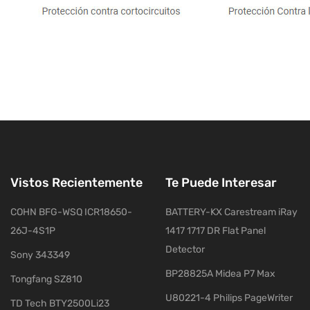
Vistos Recientemente
Te Puede Interesar
COHN BFG-WSQ ICR18650-
BATTERY-KX Carestream iRay
26J-4S1P
1417 1717 DR Flat Panel
Detector
Sony 343349
BP28825A Midea P7 Max
Tongfang SZ810
U80221-4 Philips PageWriter
TD Tech BTY2500Li23