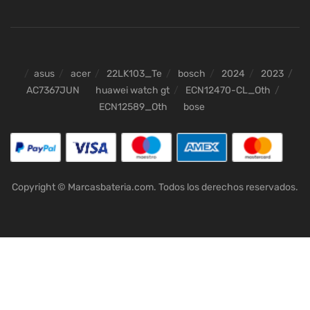
asus
acer
22LK103_Te
bosch
2024
2023
AC7367JUN
huawei watch gt
ECN12470-CL_Oth
ECN12589_Oth
bose
Copyright © Marcasbateria.com. Todos los derechos reservados.