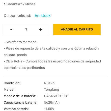
Garantía:12 Meses
Disponibilidad:
En stock
-
-
+
+
AÑADIR AL CARRITO
• Sin efecto memoria
• Pieza de repuesto de alta calidad y con una óptima relación
calidad-precio
• CE & RoHs - Cumple todas las especificaciones de seguridad
operacionales pertinentes
Condición:
Nuevo
Marca:
Tongfang
Modelo de la batería:
CA54310-0081
Capacitancia batería:
5628mAh
Voltahe batería:
11.55V