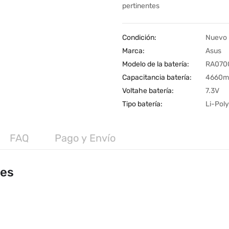
pertinentes
Condición:
Nuevo
Marca:
Asus
Modelo de la batería:
RA070
Capacitancia batería:
4660m
Voltahe batería:
7.3V
Tipo batería:
Li-Pol
FAQ
Pago y Envío
les