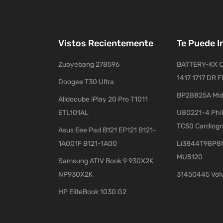
Vistos Recientemente
Te Puede I
Zuoyebang 278596
BATTERY-KX C
1417 1717 DR F
Doogee T30 Ultra
BP28825A Mid
Alldocube iPlay 20 Pro T1011
ETL101AL
U80221-4 Phil
TC50 Cardiog
Asus Eee Pad B121 EP121 B121-
1A001F B121-1A00
Li3844T98P8h
MU5120
Samsung ATIV Book 9 930X2K
NP930X2K
31450445 Vol
HP EliteBook 1030 G2