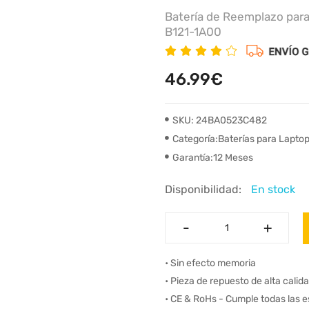
Batería de Reemplazo par
B121-1A00
46.99€
SKU: 24BA0523C482
Categoría:Baterías para Lapto
Garantía:12 Meses
Disponibilidad:
En stock
-
-
+
+
• Sin efecto memoria
• Pieza de repuesto de alta calid
• CE & RoHs - Cumple todas las 