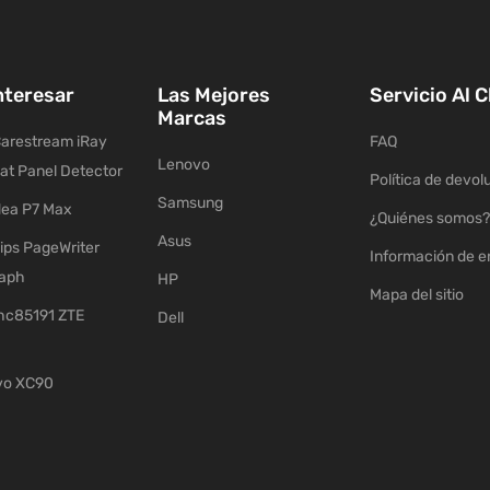
nteresar
Las Mejores
Servicio Al C
Marcas
arestream iRay
FAQ
Lenovo
lat Panel Detector
Política de devol
Samsung
ea P7 Max
¿Quiénes somos?
Asus
ips PageWriter
Información de e
raph
HP
Mapa del sitio
c85191 ZTE
Dell
vo XC90