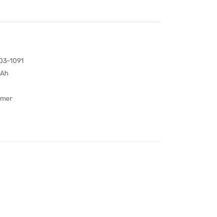
03-1091
Ah
ymer