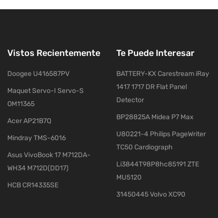
Vistos Recientemente
Te Puede Interesar
Doogee U416587PV
BATTERY-KX Carestream iRay
1417 1717 DR Flat Panel
Maquet Servo-I Servo-S
Detector
OM11365
BP28825A Midea P7 Max
Acer AP21B7Q
U80221-4 Philips PageWriter
Mindray TMS-6016
TC50 Cardiograph
Asus VivoBook 17 M712DA-
Li3844T98P8hc85191 ZTE
WH34 M712D(DD17)
MU5120
HCB CR14335SE
31450445 Volvo XC90