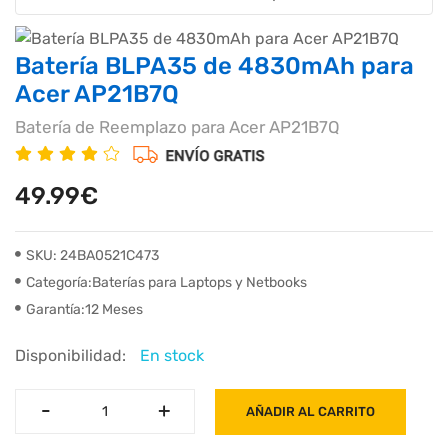
Batería BLPA35 de 4830mAh para
Acer AP21B7Q
Batería de Reemplazo para Acer AP21B7Q
49.99€
SKU: 24BA0521C473
Categoría:Baterías para Laptops y Netbooks
Garantía:12 Meses
Disponibilidad:
En stock
-
-
+
+
AÑADIR AL CARRITO