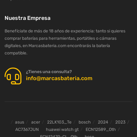
Nuestra Empresa
Benefíciate de más de 18 años de experiencia: tanto si quieres
comprar baterías para herramientas, portátiles o cámaras
digitales, en Marcasbateria.com encontrarás la batería
compatible.
¿Tienes una consulta?
info@marcasbateria.com
asus
acer
22LK103_Te
bosch
2024
2023
AC7367JUN
huawei watch gt
ECN12589_Oth
ECN12470-CL_Oth
bose