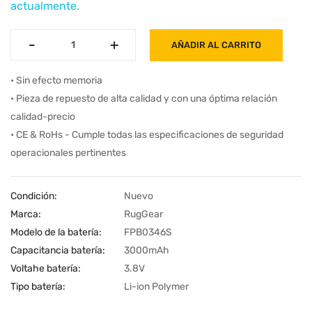
actualmente.
-
-
+
+
AÑADIR AL CARRITO
• Sin efecto memoria
• Pieza de repuesto de alta calidad y con una óptima relación
calidad-precio
• CE & RoHs - Cumple todas las especificaciones de seguridad
operacionales pertinentes
Condición:
Nuevo
Marca:
RugGear
Modelo de la batería:
FPB0346S
Capacitancia batería:
3000mAh
Voltahe batería:
3.8V
Tipo batería:
Li-ion Polymer