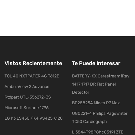
Vistos Recientemente
Te Puede Interesar
TCL 40 NXTPAPER 4G T612B
BATTERY-KX Carestream iRay
1417 1717 DR Flat Panel
Ambu aView 2 Advance
Detector
Rtdpart UTL-556272-3S
BP28825A Midea P7 Max
Microsoft Surface 1796
U80221-4 Philips PageWriter
LG K3 LS450 / K4 VS425 K120
TC50 Cardiograph
Li3844T98P8hc85191 ZTE