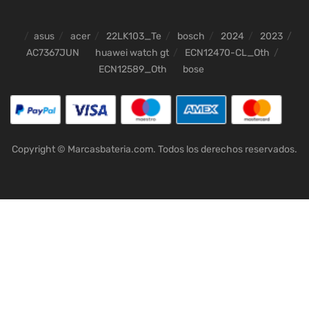
asus
acer
22LK103_Te
bosch
2024
2023
AC7367JUN
huawei watch gt
ECN12470-CL_Oth
ECN12589_Oth
bose
Copyright © Marcasbateria.com. Todos los derechos reservados.