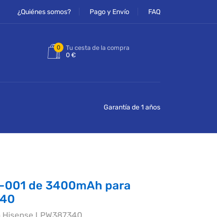
¿Quiénes somos?
Pago y Envío
FAQ
0
Tu cesta de la compra
0 €
Garantía de 1 años
0-001 de 3400mAh para
340
ra Hisense LPW387340