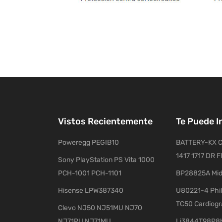
Vistos Recientemente
Te Puede I
Poweregg PEGIB10
BATTERY-KX C
1417 1717 DR F
Sony PlayStation PS Vita 1000
PCH-1001 PCH-1101
BP28825A Mid
Hisense LPW387340
U80221-4 Phil
TC50 Cardiog
Clevo NJ50 NJ51MU NJ70
NJ71PU NJ71MU
Li3844T98P8h