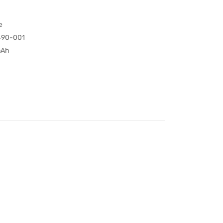
e
490-001
mAh