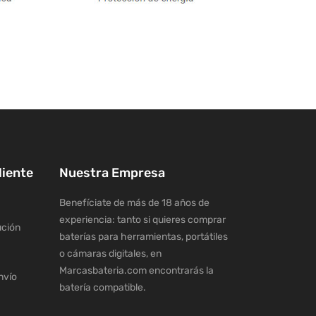
liente
Nuestra Empresa
Benefíciate de más de 18 años de
experiencia: tanto si quieres comprar
ución
baterías para herramientas, portátiles
o cámaras digitales, en
Marcasbateria.com encontrarás la
nvío
batería compatible.