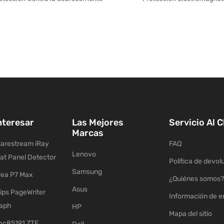
nteresar
Las Mejores
Servicio Al C
Marcas
arestream iRay
FAQ
Lenovo
lat Panel Detector
Política de devol
Samsung
ea P7 Max
¿Quiénes somos?
Asus
ips PageWriter
Información de e
raph
HP
Mapa del sitio
c85191 ZTE