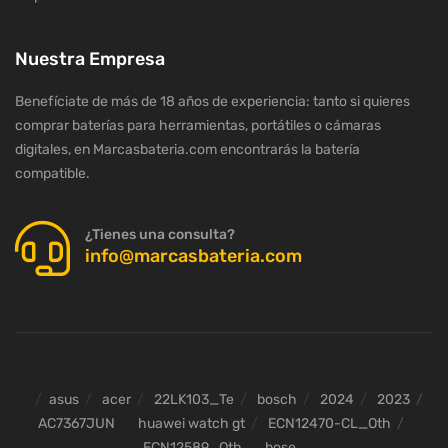
Nuestra Empresa
Benefíciate de más de 18 años de experiencia: tanto si quieres
comprar baterías para herramientas, portátiles o cámaras
digitales, en Marcasbateria.com encontrarás la batería
compatible.
¿Tienes una consulta?
info@marcasbateria.com
asus
acer
22LK103_Te
bosch
2024
2023
AC7367JUN
huawei watch gt
ECN12470-CL_Oth
ECN12589_Oth
bose