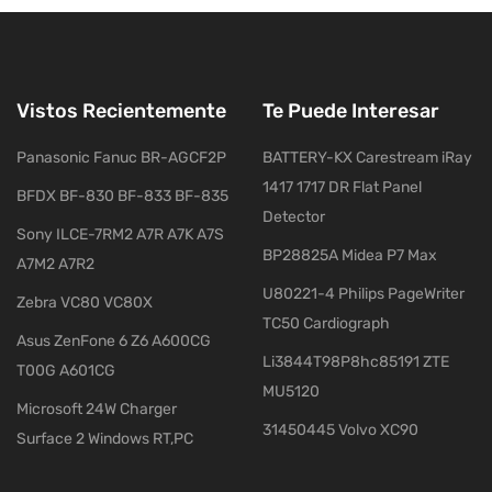
Vistos Recientemente
Te Puede Interesar
Panasonic Fanuc BR-AGCF2P
BATTERY-KX Carestream iRay
1417 1717 DR Flat Panel
BFDX BF-830 BF-833 BF-835
Detector
Sony ILCE-7RM2 A7R A7K A7S
BP28825A Midea P7 Max
A7M2 A7R2
U80221-4 Philips PageWriter
Zebra VC80 VC80X
TC50 Cardiograph
Asus ZenFone 6 Z6 A600CG
Li3844T98P8hc85191 ZTE
T00G A601CG
MU5120
Microsoft 24W Charger
31450445 Volvo XC90
Surface 2 Windows RT,PC