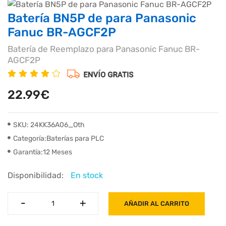
Batería BN5P de para Panasonic
Fanuc BR-AGCF2P
Batería de Reemplazo para Panasonic Fanuc BR-
AGCF2P
22.99€
SKU: 24KK36A06_Oth
Categoría:Baterías para PLC
Garantía:12 Meses
Disponibilidad:
En stock
-
-
+
+
AÑADIR AL CARRITO