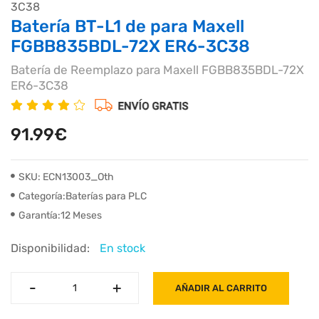
Batería BT-L1 de para Maxell
FGBB835BDL-72X ER6-3C38
Batería de Reemplazo para Maxell FGBB835BDL-72X
ER6-3C38
91.99€
SKU: ECN13003_Oth
Categoría:Baterías para PLC
Garantía:12 Meses
Disponibilidad:
En stock
-
-
+
+
AÑADIR AL CARRITO