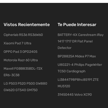
Vistos Recientemente
Te Puede Interesar
Cipherlab RS36 RS36W60
BATTERY-KX Carestream iRay
1417 1717 DR Flat Panel
Xiaomi Pad 7 Ultra
Detector
OPPO Pad 3 OPD2405
BP28825A Midea P7 Max
Motorola Razr 60 Ultra
U80221-4 Philips PageWriter
Maxell FGBB835BDL-72X
TC50 Cardiograph
ER6-3C38
Li3844T98P8hc85191 ZTE
LG P503 P520 P500 GW880
MU5120
GW620 GT540 GM750
31450445 Volvo XC90