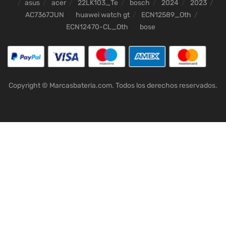
asus
acer
22LK103_Te
bosch
2024
2023
AC7367JUN
huawei watch gt
ECN12589_Oth
ECN12470-CL_Oth
bose
Copyright © Marcasbateria.com. Todos los derechos reservados.