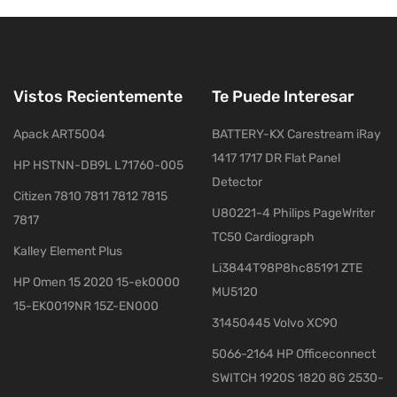
Vistos Recientemente
Te Puede Interesar
Apack ART5004
BATTERY-KX Carestream iRay
1417 1717 DR Flat Panel
HP HSTNN-DB9L L71760-005
Detector
Citizen 7810 7811 7812 7815
U80221-4 Philips PageWriter
7817
TC50 Cardiograph
Kalley Element Plus
Li3844T98P8hc85191 ZTE
HP Omen 15 2020 15-ek0000
MU5120
15-EK0019NR 15Z-EN000
31450445 Volvo XC90
5066-2164 HP Officeconnect
SWITCH 1920S 1820 8G 2530-