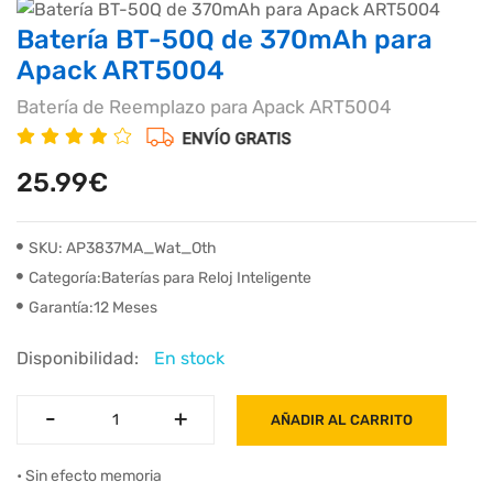
Batería BT-50Q de 370mAh para
Apack ART5004
Batería de Reemplazo para Apack ART5004
25.99€
SKU: AP3837MA_Wat_Oth
Categoría:Baterías para Reloj Inteligente
Garantía:12 Meses
Disponibilidad:
En stock
-
-
+
+
AÑADIR AL CARRITO
• Sin efecto memoria