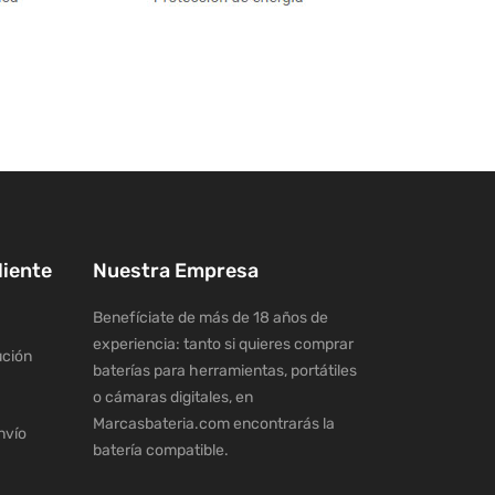
liente
Nuestra Empresa
Benefíciate de más de 18 años de
experiencia: tanto si quieres comprar
ución
baterías para herramientas, portátiles
o cámaras digitales, en
Marcasbateria.com encontrarás la
nvío
batería compatible.