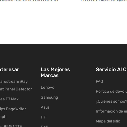
nteresar
Las Mejores
Servicio Al C
Marcas
arestream iRay
FAQ
Lenovo
lat Panel Detector
Política de devol
Samsung
ea P7 Max
¿Quiénes somos?
Asus
ips PageWriter
Información de e
raph
HP
Mapa del sitio
c85191 ZTE