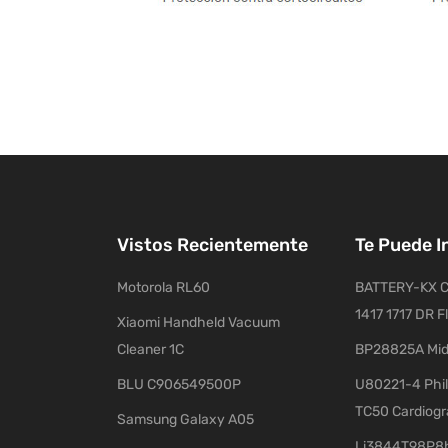
Vistos Recientemente
Te Puede I
Motorola RL60
BATTERY-KX C
1417 1717 DR F
Xiaomi Handheld Vacuum
Cleaner 1C
BP28825A Mid
BLU C906549500P
U80221-4 Phil
TC50 Cardiog
Samsung Galaxy A05
Li3844T98P8h