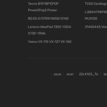
Tecno B1P/BP1(POP
TC50 Cardiog
Power)Pop2 Power
Li3844T98P8h
BQ E5.0/0759/0858/0760
MU5120
Lenovo IdeaPad 730S YOGA
31450445 Vol
S730-13IWL
Yaesu VX-110 VX-127 VX-160
asus
acer
22LK103_Te
b