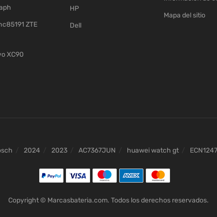
raph
HP
Mapa del sitio
c85191 ZTE
Dell
vo XC90
osch
2024
2023
AC7367JUN
huawei watch gt
ECN124
Copyright © Marcasbateria.com. Todos los derechos reservados.