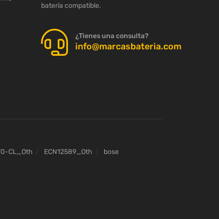
batería compatible.
¿Tienes una consulta?
info@marcasbateria.com
70-CL_Oth
ECN12589_Oth
bose