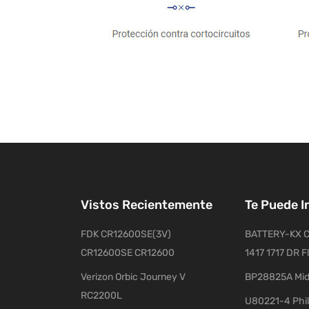
Vistos Recientemente
Te Puede I
FDK CR12600SE(3V)
BATTERY-KX C
CR12600SE CR12600
1417 1717 DR F
Verizon Orbic Journey V
BP28825A Mid
RC2200L
U80221-4 Phil