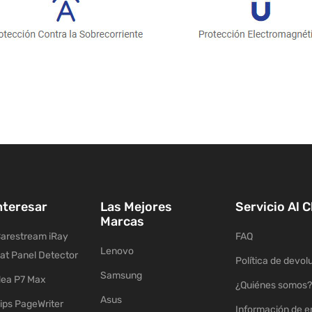
nteresar
Las Mejores
Servicio Al C
Marcas
arestream iRay
FAQ
Lenovo
lat Panel Detector
Política de devol
Samsung
ea P7 Max
¿Quiénes somos?
Asus
ips PageWriter
Información de e