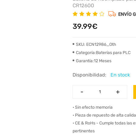
CR12600
39.99€
SKU: ECN12986_Oth
Categoría:Baterías para PLC
Garantía:12 Meses
Disponibilidad:
En stock
-
-
+
+
• Sin efecto memoria
• Pieza de repuesto de alta calid
• CE & RoHs - Cumple todas las 
pertinentes