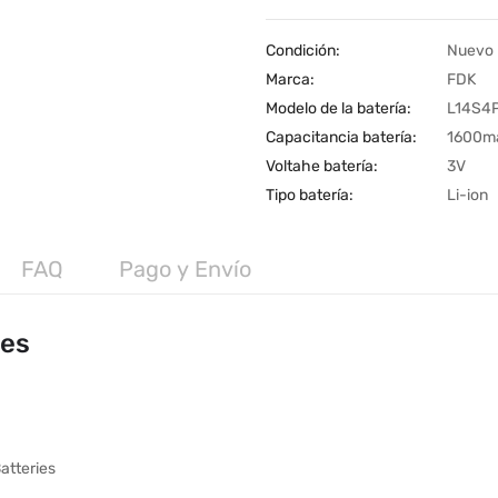
Condición:
Nuevo
Marca:
FDK
Modelo de la batería:
L14S4
Capacitancia batería:
1600m
Voltahe batería:
3V
Tipo batería:
Li-ion
FAQ
Pago y Envío
les
atteries