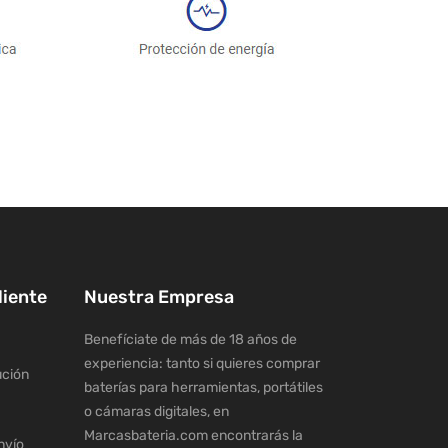
liente
Nuestra Empresa
Benefíciate de más de 18 años de
experiencia: tanto si quieres comprar
ución
baterías para herramientas, portátiles
o cámaras digitales, en
Marcasbateria.com encontrarás la
nvío