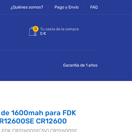
¿Quiénes somos?
Pago y Envío
FAQ
0
Tu cesta de la compra
0 €
Garantía de 1 años
 de 1600mah para FDK
CR12600SE CR12600
ra FDK CR12600SE(3V) CR12600SE