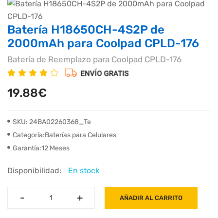
Batería H18650CH-4S2P de
2000mAh para Coolpad CPLD-176
Batería de Reemplazo para Coolpad CPLD-176
19.88€
SKU: 24BA02260368_Te
Categoría:Baterías para Celulares
Garantía:12 Meses
Disponibilidad:
En stock
-
-
+
+
AÑADIR AL CARRITO