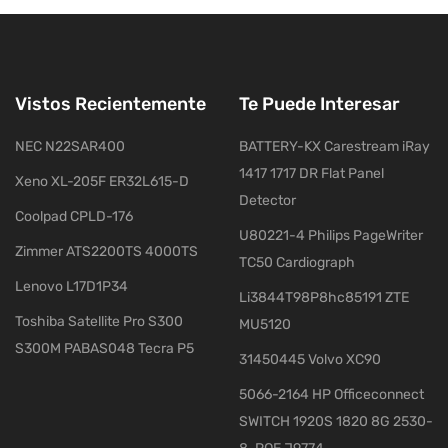
Vistos Recientemente
Te Puede Interesar
NEC N22SAR400
BATTERY-KX Carestream iRay
1417 1717 DR Flat Panel
Xeno XL-205F ER32L615-D
Detector
Coolpad CPLD-176
U80221-4 Philips PageWriter
Zimmer ATS2200TS 4000TS
TC50 Cardiograph
Lenovo L17D1P34
Li3844T98P8hc85191 ZTE
Toshiba Satellite Pro S300
MU5120
S300M PABAS048 Tecra P5
31450445 Volvo XC90
5066-2164 HP Officeconnect
SWITCH 1920S 1820 8G 2530-