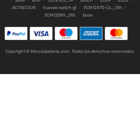
asus
acer
22LK103_Te
bosch
2024
2023
AC7367JUN
huawei watch gt
ECN12470-CL_Oth
ECN12589_Oth
bose
Copyright © Marcasbateria.com. Todos los derechos reservados.