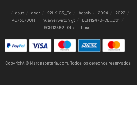
asus
acer
22LK103_Te
bosch
2024
2023
AC7367JUN
huawei watch gt
ECN12470-CL_Oth
ECN12589_Oth
bose
Copyright © Marcasbateria.com. Todos los derechos reservados.