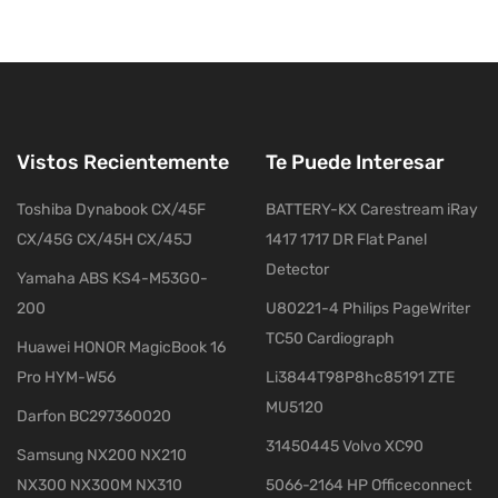
Vistos Recientemente
Te Puede Interesar
Toshiba Dynabook CX/45F
BATTERY-KX Carestream iRay
CX/45G CX/45H CX/45J
1417 1717 DR Flat Panel
Detector
Yamaha ABS KS4-M53G0-
200
U80221-4 Philips PageWriter
TC50 Cardiograph
Huawei HONOR MagicBook 16
Pro HYM-W56
Li3844T98P8hc85191 ZTE
MU5120
Darfon BC297360020
31450445 Volvo XC90
Samsung NX200 NX210
NX300 NX300M NX310
5066-2164 HP Officeconnect