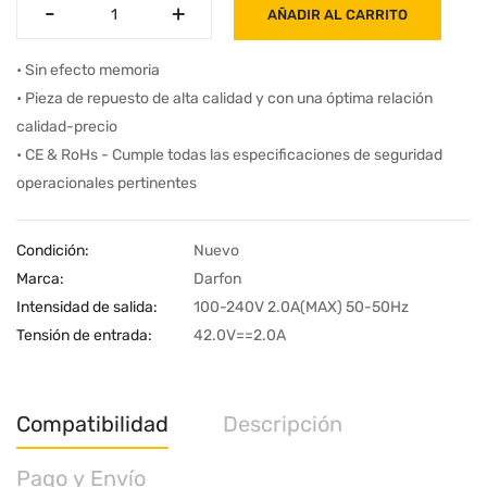
-
-
+
+
AÑADIR AL CARRITO
• Sin efecto memoria
• Pieza de repuesto de alta calidad y con una óptima relación
calidad-precio
• CE & RoHs - Cumple todas las especificaciones de seguridad
operacionales pertinentes
Condición:
Nuevo
Marca:
Darfon
Intensidad de salida:
100-240V 2.0A(MAX) 50-50Hz
Tensión de entrada:
42.0V==2.0A
Compatibilidad
Descripción
Pago y Envío