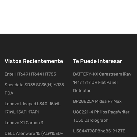
Vistos Recientemente
Te Puede Interesar
Entel HT649 HT644 HT783
BATTERY-KX Carestream iRay
1417 1717 DR Flat Panel
Speedata SD35 SC35(H) YJ35
Detector
PDA
BP28825A Midea P7 Max
Lenovo Ideapad L340-15IWL
17IWL 15API 17API
U80221-4 Philips PageWriter
TC50 Cardiograph
Lenovo X1 Carbon 3
Li3844T98P8hc85191 ZTE
DELL Alienware 15 (ALW15ED-