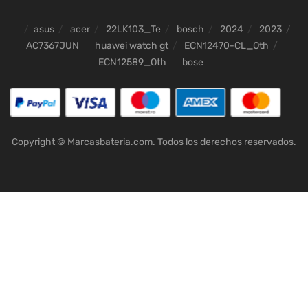
asus
acer
22LK103_Te
bosch
2024
2023
AC7367JUN
huawei watch gt
ECN12470-CL_Oth
ECN12589_Oth
bose
Copyright © Marcasbateria.com. Todos los derechos reservados.