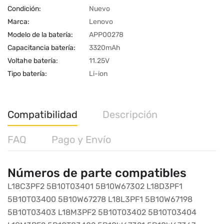
Condición:
Nuevo
Marca:
Lenovo
Modelo de la batería:
APP00278
Capacitancia batería:
3320mAh
Voltahe batería:
11.25V
Tipo batería:
Li-ion
Compatibilidad
Descripción
FAQ
Pago y Envío
Números de parte compatibles
L18C3PF2
5B10T03401
5B10W67302
L18D3PF1
5B10T03400
5B10W67278
L18L3PF1
5B10W67198
5B10T03403
L18M3PF2
5B10T03402
5B10T03404