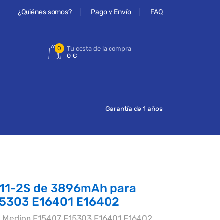
¿Quiénes somos?
Pago y Envío
FAQ
0
Tu cesta de la compra
0 €
Garantía de 1 años
111-2S de 3896mAh para
15303 E16401 E16402
a Medion E15407 E15303 E16401 E16402