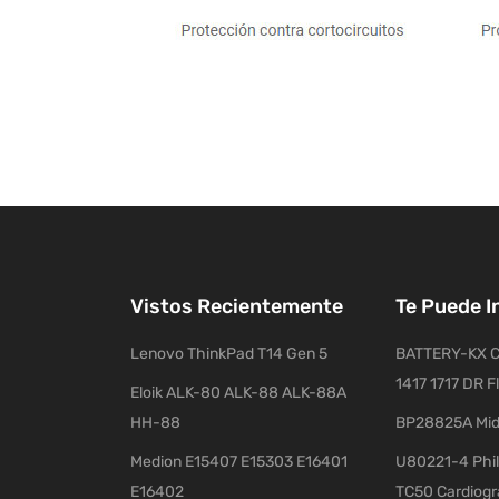
Vistos Recientemente
Te Puede I
Lenovo ThinkPad T14 Gen 5
BATTERY-KX C
1417 1717 DR F
Eloik ALK-80 ALK-88 ALK-88A
HH-88
BP28825A Mid
Medion E15407 E15303 E16401
U80221-4 Phil
E16402
TC50 Cardiog