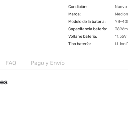
Condición:
Nuevo
Marca:
Medion
Modelo de la batería:
YB-40
Capacitancia batería:
3896m
Voltahe batería:
11.55V
Tipo batería:
Li-ion
FAQ
Pago y Envío
les