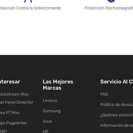
nteresar
Las Mejores
Servicio Al C
Marcas
arestream iRay
FAQ
Lenovo
lat Panel Detector
Política de devol
Samsung
ea P7 Max
¿Quiénes somos?
Asus
ips PageWriter
Información de e
raph
HP