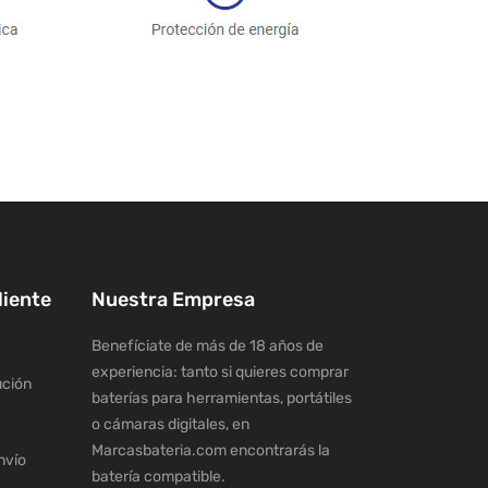
liente
Nuestra Empresa
Benefíciate de más de 18 años de
experiencia: tanto si quieres comprar
ución
baterías para herramientas, portátiles
o cámaras digitales, en
Marcasbateria.com encontrarás la
nvío
batería compatible.