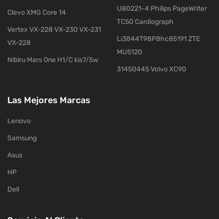
U80221-4 Philips PageWriter
Clevo XMG Core 14
TC50 Cardiograph
Vertex VX-228 VX-230 VX-231
Li3844T98P8hc85191 ZTE
VX-228
MU5120
Nibiru Mars One H1/C kis7/5w
31450445 Volvo XC90
Las Mejores Marcas
Lenovo
Samsung
Asus
HP
Dell