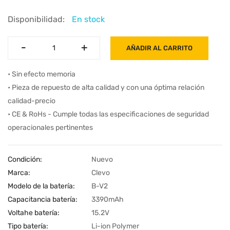
Disponibilidad:
En stock
-
-
+
+
AÑADIR AL CARRITO
• Sin efecto memoria
• Pieza de repuesto de alta calidad y con una óptima relación
calidad-precio
• CE & RoHs - Cumple todas las especificaciones de seguridad
operacionales pertinentes
Condición:
Nuevo
Marca:
Clevo
Modelo de la batería:
B-V2
Capacitancia batería:
3390mAh
Voltahe batería:
15.2V
Tipo batería:
Li-ion Polymer