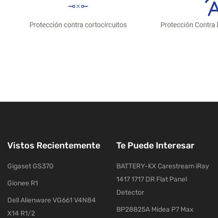
Vistos Recientemente
Te Puede Interesar
Gigaset GS370
BATTERY-KX Carestream iRay
1417 1717 DR Flat Panel
Gionee R1
Detector
Dell Alienware VG661 V4N84
BP28825A Midea P7 Max
X14 R1/2