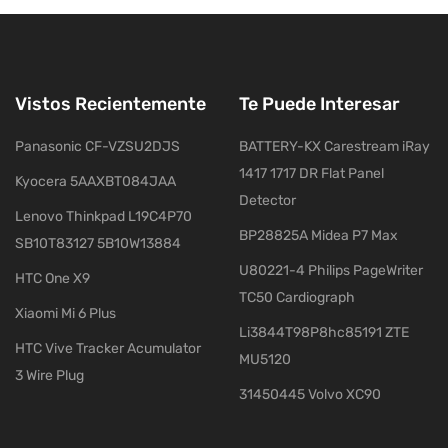
Vistos Recientemente
Te Puede Interesar
Panasonic CF-VZSU2DJS
BATTERY-KX Carestream iRay
1417 1717 DR Flat Panel
Kyocera 5AAXBT084JAA
Detector
Lenovo Thinkpad L19C4P70
BP28825A Midea P7 Max
SB10T83127 5B10W13884
U80221-4 Philips PageWriter
HTC One X9
TC50 Cardiograph
Xiaomi Mi 6 Plus
Li3844T98P8hc85191 ZTE
HTC Vive Tracker Acumulator
MU5120
3 Wire Plug
31450445 Volvo XC90