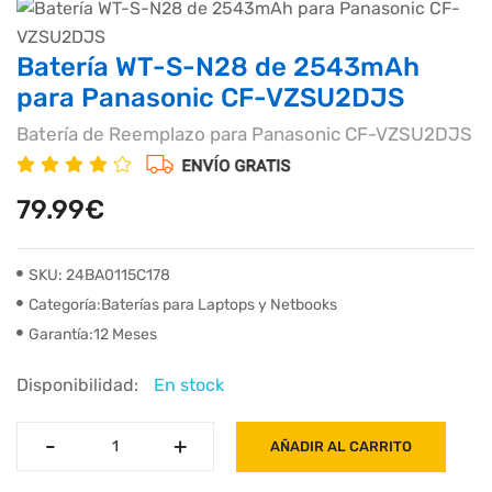
Batería WT-S-N28 de 2543mAh
para Panasonic CF-VZSU2DJS
Batería de Reemplazo para Panasonic CF-VZSU2DJS
79.99€
SKU: 24BA0115C178
Categoría:Baterías para Laptops y Netbooks
Garantía:12 Meses
Disponibilidad:
En stock
-
-
+
+
AÑADIR AL CARRITO