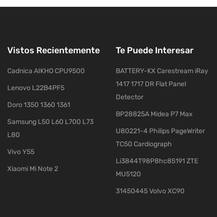
Vistos Recientemente
Te Puede Interesar
Cadnica AIKHO CPU9500
BATTERY-KX Carestream iRay
1417 1717 DR Flat Panel
Lenovo L22B4PF5
Detector
Doro 1350 1360 1361
BP28825A Midea P7 Max
Samsung L50 L60 L700 L73
U80221-4 Philips PageWriter
L80
TC50 Cardiograph
Vivo Y55
Li3844T98P8hc85191 ZTE
Xiaomi Mi Note 2
MU5120
31450445 Volvo XC90