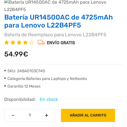
Batería UR14500AC de 4725mAh
para Lenovo L22B4PF5
Batería de Reemplazo para Lenovo L22B4PF5
54.99€
SKU: 24BA0103C145
Categoría:Baterías para Laptops y Netbooks
Garantía:12 Meses
Disponibilidad:
En stock
-
-
+
+
AÑADIR AL CARRITO