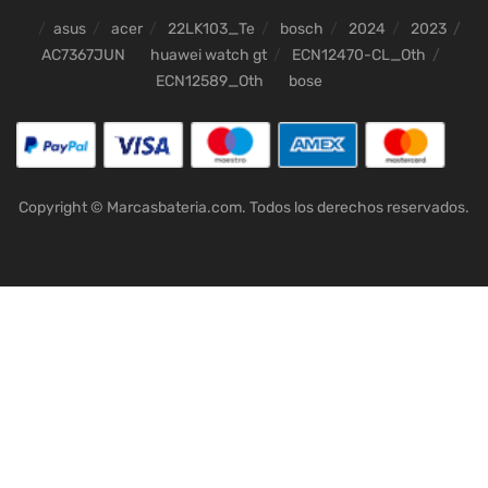
asus
acer
22LK103_Te
bosch
2024
2023
AC7367JUN
huawei watch gt
ECN12470-CL_Oth
ECN12589_Oth
bose
Copyright © Marcasbateria.com. Todos los derechos reservados.