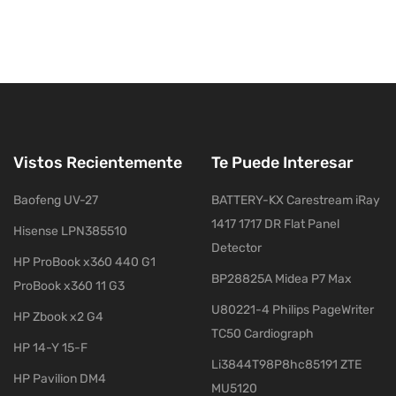
Vistos Recientemente
Te Puede Interesar
Baofeng UV-27
BATTERY-KX Carestream iRay
1417 1717 DR Flat Panel
Hisense LPN385510
Detector
HP ProBook x360 440 G1
BP28825A Midea P7 Max
ProBook x360 11 G3
U80221-4 Philips PageWriter
HP Zbook x2 G4
TC50 Cardiograph
HP 14-Y 15-F
Li3844T98P8hc85191 ZTE
HP Pavilion DM4
MU5120