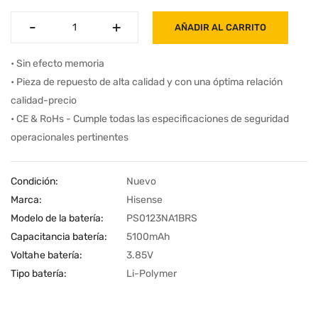
-
-
+
+
AÑADIR AL CARRITO
• Sin efecto memoria
• Pieza de repuesto de alta calidad y con una óptima relación
calidad-precio
• CE & RoHs - Cumple todas las especificaciones de seguridad
operacionales pertinentes
Condición:
Nuevo
Marca:
Hisense
Modelo de la batería:
PS0123NA1BRS
Capacitancia batería:
5100mAh
Voltahe batería:
3.85V
Tipo batería:
Li-Polymer