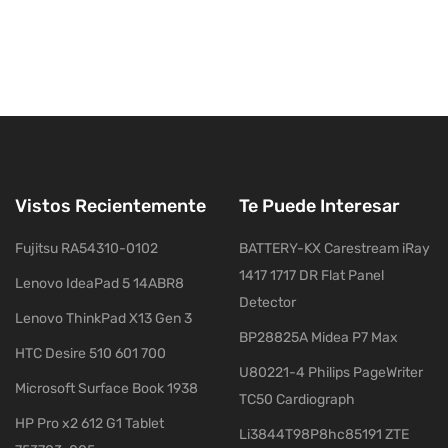
Vistos Recientemente
Te Puede Interesar
Fujitsu RA54310-0102
BATTERY-KX Carestream iRay
1417 1717 DR Flat Panel
Lenovo IdeaPad 5 14ABR8
Detector
Lenovo ThinkPad X13 Gen 3
BP28825A Midea P7 Max
HTC Desire 510 601 700
U80221-4 Philips PageWriter
Microsoft Surface Book 1938
TC50 Cardiograph
HP Pro x2 612 G1 Tablet
Li3844T98P8hc85191 ZTE