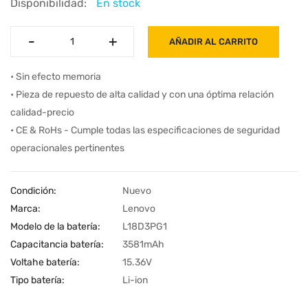
Disponibilidad:
En stock
-
-
+
+
AÑADIR AL CARRITO
• Sin efecto memoria
• Pieza de repuesto de alta calidad y con una óptima relación
calidad-precio
• CE & RoHs - Cumple todas las especificaciones de seguridad
operacionales pertinentes
Condición:
Nuevo
Marca:
Lenovo
Modelo de la batería:
L18D3PG1
Capacitancia batería:
3581mAh
Voltahe batería:
15.36V
Tipo batería:
Li-ion