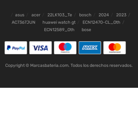
asus
acer
22LK103_Te
bosch
2024
2023
AC7367JUN
huawei watch gt
ECN12470-CL_Oth
ECN12589_Oth
bose
Copyright © Marcasbateria.com. Todos los derechos reservados.