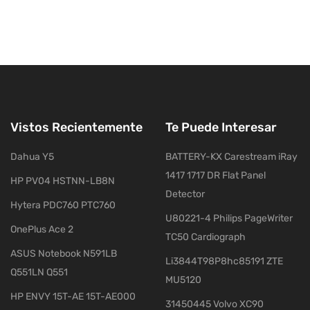
Vistos Recientemente
Te Puede Interesar
Dahua Y5
BATTERY-KX Carestream iRay
1417 1717 DR Flat Panel
HP PV04 HSTNN-LB8N
Detector
Hytera PDC760 PTC760
U80221-4 Philips PageWriter
OnePlus Ace 2
TC50 Cardiograph
ASUS Notebook N591LB
Li3844T98P8hc85191 ZTE
Q551LN Q551
MU5120
HP ENVY 15T-AE 15T-AE000
31450445 Volvo XC90