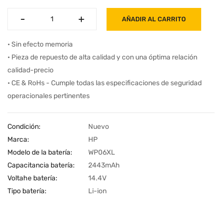
-
-
+
+
AÑADIR AL CARRITO
• Sin efecto memoria
• Pieza de repuesto de alta calidad y con una óptima relación
calidad-precio
• CE & RoHs - Cumple todas las especificaciones de seguridad
operacionales pertinentes
Condición:
Nuevo
Marca:
HP
Modelo de la batería:
WP06XL
Capacitancia batería:
2443mAh
Voltahe batería:
14.4V
Tipo batería:
Li-ion