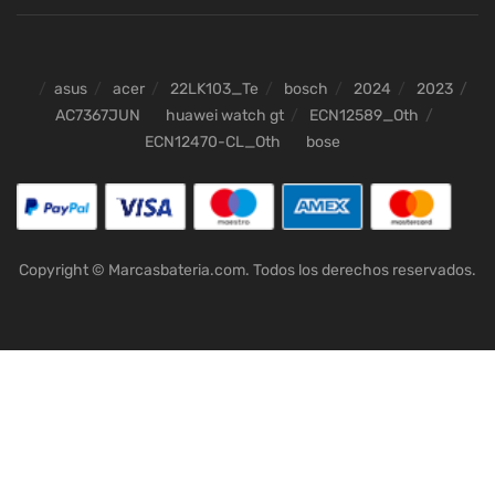
asus
acer
22LK103_Te
bosch
2024
2023
AC7367JUN
huawei watch gt
ECN12589_Oth
ECN12470-CL_Oth
bose
Copyright © Marcasbateria.com. Todos los derechos reservados.