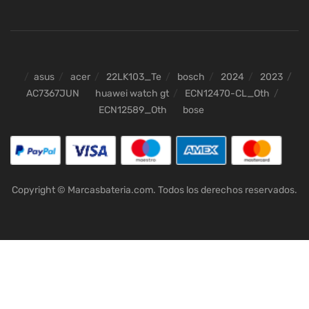
asus
acer
22LK103_Te
bosch
2024
2023
AC7367JUN
huawei watch gt
ECN12470-CL_Oth
ECN12589_Oth
bose
Copyright © Marcasbateria.com. Todos los derechos reservados.