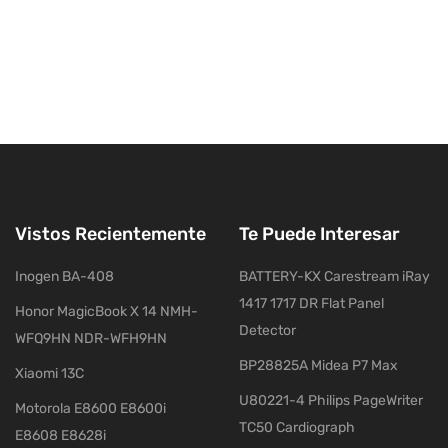
Vistos Recientemente
Te Puede Interesar
Inogen BA-408
BATTERY-KX Carestream iRay
1417 1717 DR Flat Panel
Honor MagicBook X 14 NMH-
Detector
WFQ9HN NDR-WFH9HN
BP28825A Midea P7 Max
Xiaomi 13C
U80221-4 Philips PageWriter
Motorola E8600 E8600i
TC50 Cardiograph
E8608 E8628i