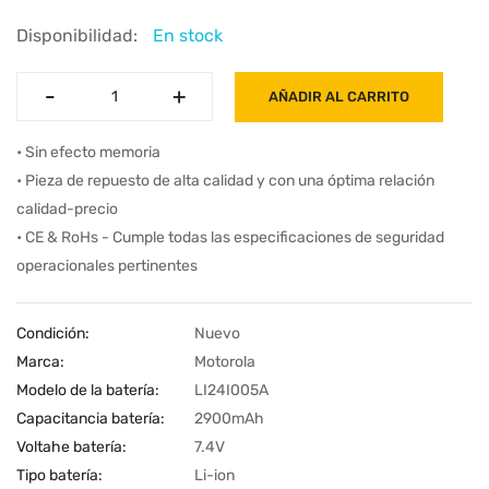
Disponibilidad:
En stock
-
-
+
+
AÑADIR AL CARRITO
• Sin efecto memoria
• Pieza de repuesto de alta calidad y con una óptima relación
calidad-precio
• CE & RoHs - Cumple todas las especificaciones de seguridad
operacionales pertinentes
Condición:
Nuevo
Marca:
Motorola
Modelo de la batería:
LI24I005A
Capacitancia batería:
2900mAh
Voltahe batería:
7.4V
Tipo batería:
Li-ion