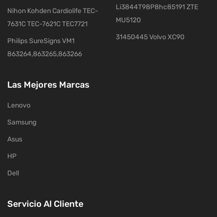
Li3844T98P8hc85191 ZTE
Nihon Kohden Cardiolife TEC-
MU5120
7631C TEC-7621C TEC7721
31450445 Volvo XC90
Philips SureSigns VM1
863264,863265,863266
Las Mejores Marcas
Lenovo
Samsung
Asus
HP
Dell
Servicio Al Cliente