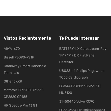
Vistos Recientemente
Te Puede Interesar
AIWA rx70
BATTERY-KX Carestream iRay
1417 1717 DR Flat Panel
Bissell P3090-7S1P
Detector
Chainway Smart Handheld
U80221-4 Philips PageWriter
Terminals
TC50 Cardiograph
Other JKXR
Li3844T98P8hc85191 ZTE
Motorola CP1200 CP1660
MU5120
CP2620 CP185
31450445 Volvo XC90
HP Spectre Pro 13 G1
5066-2164 HP Officeconnect