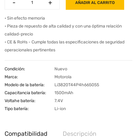
-
-
+
+
AÑADIR AL CARRITO
• Sin efecto memoria
• Pieza de repuesto de alta calidad y con una óptima relación
calidad-precio
• CE & RoHs - Cumple todas las especificaciones de seguridad
operacionales pertinentes
Condición:
Nuevo
Marca:
Motorola
Modelo de la batería:
Li3820T44P4h665055
Capacitancia batería:
1500mAh
Voltahe batería:
7.4V
Tipo batería:
Li-ion
Compatibilidad
Descripción