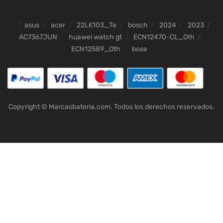
asus
acer
22LK103_Te
bosch
2024
2023
AC7367JUN
huawei watch gt
ECN12470-CL_Oth
ECN12589_Oth
bose
Copyright © Marcasbateria.com. Todos los derechos reservados.