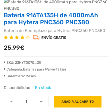
Batería 916TA135H de 4000mAh
para Hytera PNC360 PNC380
Batería de Reemplazo para Hytera PNC360 PNC380
25.99€
SKU: 23HYT0070_Oth
Categoría:Baterías para Walkie Talkies
Garantía:12 Meses
Disponibilidad:
En stock
-
-
+
+
AÑADIR AL CARRITO