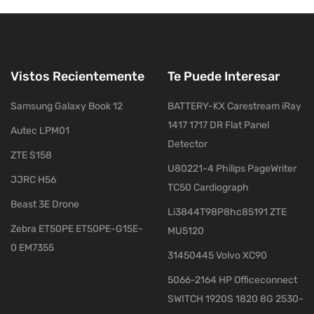
Vistos Recientemente
Te Puede Interesar
Samsung Galaxy Book 12
BATTERY-KX Carestream iRay
1417 1717 DR Flat Panel
Autec LPM01
Detector
ZTE S158
U80221-4 Philips PageWriter
JJRC H56
TC50 Cardiograph
Beast 3E Drone
Li3844T98P8hc85191 ZTE
Zebra ET50PE ET50PE-G15E-
MU5120
0 EM7355
31450445 Volvo XC90
5066-2164 HP Officeconnect
SWITCH 1920S 1820 8G 2530-