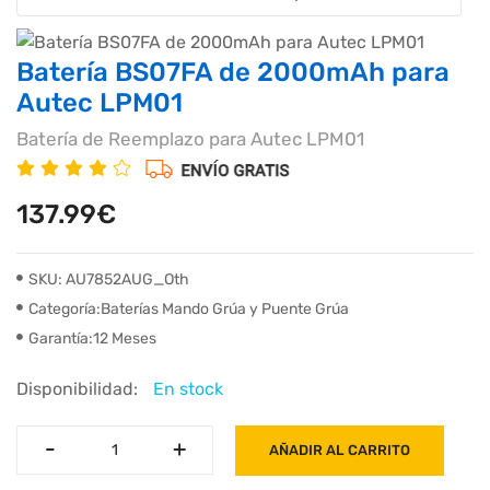
Batería BS07FA de 2000mAh para
Autec LPM01
Batería de Reemplazo para Autec LPM01
137.99€
SKU: AU7852AUG_Oth
Categoría:Baterías Mando Grúa y Puente Grúa
Garantía:12 Meses
Disponibilidad:
En stock
-
-
+
+
AÑADIR AL CARRITO