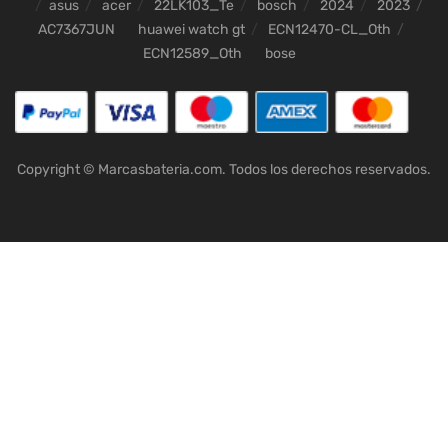
asus
acer
22LK103_Te
bosch
2024
2023
AC7367JUN
huawei watch gt
ECN12470-CL_Oth
ECN12589_Oth
bose
Copyright © Marcasbateria.com. Todos los derechos reservados.