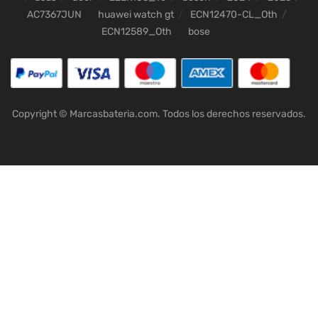
AC7367JUN
huawei watch gt
ECN12470-CL_Oth
ECN12589_Oth
bose
Copyright © Marcasbateria.com. Todos los derechos reservados.