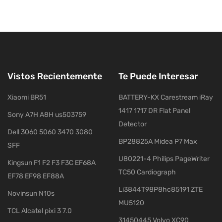
Vistos Recientemente
Te Puede Interesar
Xiaomi BR51
BATTERY-KX Carestream iRay
1417 1717 DR Flat Panel
Sony A7H A8H us503759
Detector
Dell 3060 5060 3470 3080
BP28825A Midea P7 Max
SFF
U80221-4 Philips PageWriter
Kingsun F1 F2 F3 F3C EF68A
TC50 Cardiograph
EF78 EF98 EF88A
Li3844T98P8hc85191 ZTE
Novinsun N10s
MU5120
TCL Alcatel pixi 3 7.0
31450445 Volvo XC90